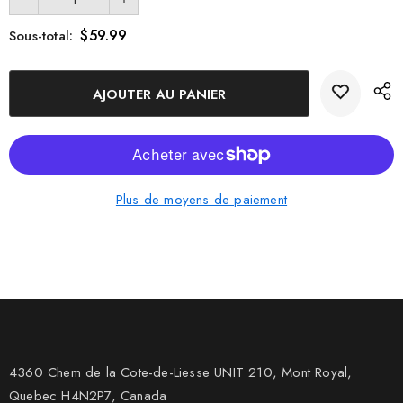
Xxl - 6 x 8 x 3 pouces xxl (6 x 8 x 3
pouces)
$59.99
Sous-total:
Plus de moyens de paiement
4360 Chem de la Cote-de-Liesse UNIT 210, Mont Royal,
Quebec H4N2P7, Canada