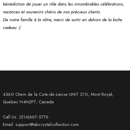
bénédiction de jouer un rôle dans les innombrables célébrations,
vacances et souvenirs chéris de nos précieux clients.
De notre famille à la vôtre, merci de sortir en dehors de la boîte
cadeau :)
4360 Chem de la Cote-de-Liesse UNIT 210, Mont Royal,
Quebec H4N2P7, Canada
Call Us: (514)667-5776
Email: support@abcrystalcollection.com