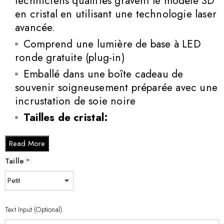
techniciens qualifiés gravent le modèle 3D
en cristal en utilisant une technologie laser
avancée.
Comprend une lumière de base à LED
ronde gratuite (plug-in)
Emballé dans une boîte cadeau de
souvenir soigneusement préparée avec une
incrustation de soie noire
Tailles de cristal:
Petit - 3 x 2 x 2 pouces petits (3 x 2 x 2
Read More
pouces)
Taille
*
Moyen - 3 x 3,5 x 3 pouces moyen (3 x
3,5 x 3 pouces)
Grand - 3 x 5 x 2,5 pouces de grand (3
x 5 x 2,5 pouces)
Text Input (Optional)