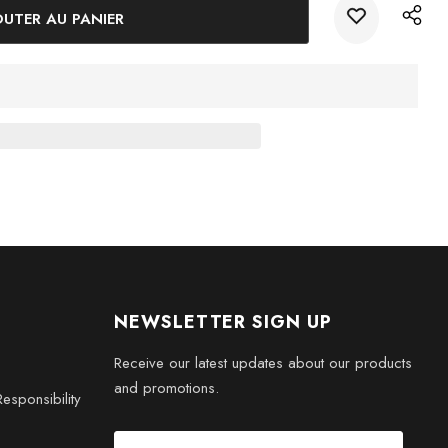
ouces
3 pouces
5 pouces
es
uces
NEWSLETTER SIGN UP
Receive our latest updates about our products
and promotions.
esponsibility