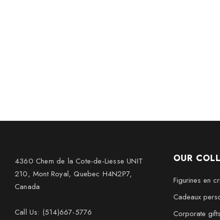
OUR COL
4360 Chem de la Cote-de-Liesse UNIT
210, Mont Royal, Quebec H4N2P7,
Figurines en cri
Canada
Cadeaux perso
Call Us: (514)667-5776
Corporate gift