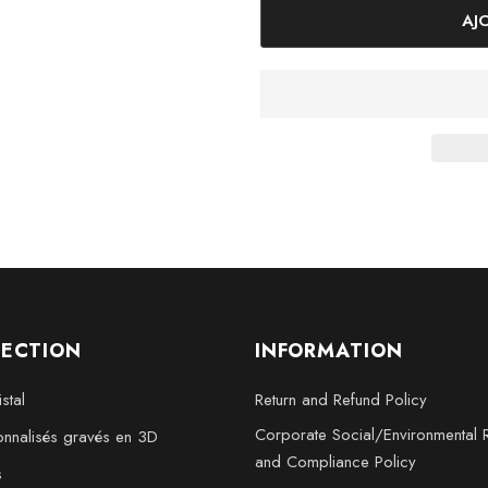
Petit - 3 x 2 x 2 p
Moyen - 3 x 3,5 x 
Grand - 3 x 5 x 2,
Xl - 4 x 6 x 3 pouc
XXL - 6 x 8 x 3 po
LECTION
INFORMATION
stal
Return and Refund Policy
Corporate Social/Environmental R
nnalisés gravés en 3D
and Compliance Policy
s