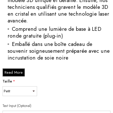
modèle 3D unique et détaillé. Ensuite, nos
techniciens qualifiés gravent le modèle 3D
en cristal en utilisant une technologie laser
avancée.
Comprend une lumière de base à LED
ronde gratuite (plug-in)
Emballé dans une boîte cadeau de
souvenir soigneusement préparée avec une
incrustation de soie noire
Tailles de cristal:
Read More
Petit - 3 x 2 x 2 pouces petits (3 x 2 x 2
pouces)
Taille
*
Moyen - 3 x 3,5 x 3 pouces moyen (3 x
3,5 x 3 pouces)
Grand - 3 x 5 x 2,5 pouces de grand (3
Text Input (Optional)
x 5 x 2,5 pouces)