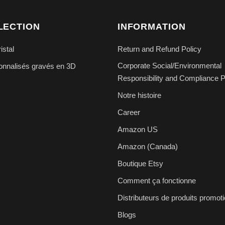
LECTION
INFORMATION
istal
Return and Refund Policy
Corporate Social/Environmental
nnalisés gravés en 3D
Responsibility and Compliance P
s
Notre histoire
Career
Amazon US
Amazon (Canada)
Boutique Etsy
Comment ça fonctionne
Distributeurs de produits promot
Blogs