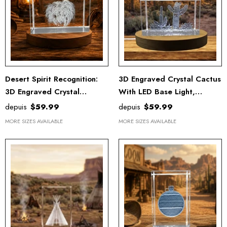
Desert Spirit Recognition:
3D Engraved Crystal Cactus
3D Engraved Crystal
With LED Base Light,
Tumbleweed Art With Free
Elegant Keepsake Gift
depuis
$59.99
depuis
$59.99
LED Base
MORE SIZES AVAILABLE
MORE SIZES AVAILABLE