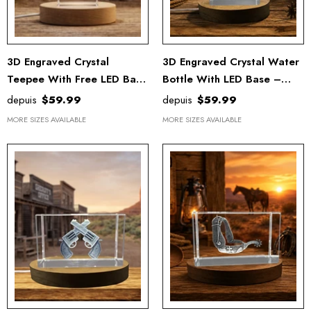
3D Engraved Crystal
3D Engraved Crystal Water
Teepee With Free LED Base
Bottle With LED Base –
& Gift Box
Stylish Hydration Essential
depuis
$59.99
depuis
$59.99
MORE SIZES AVAILABLE
MORE SIZES AVAILABLE