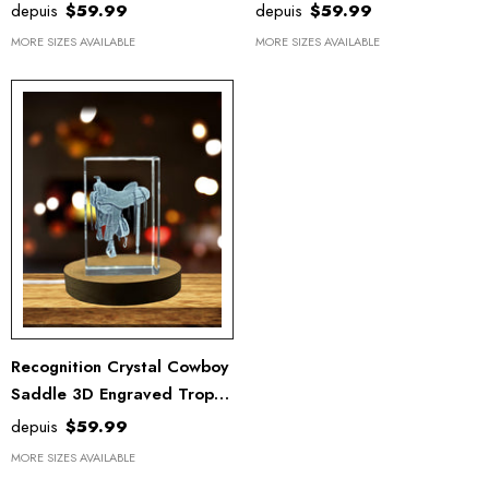
Cowboy Bandana With LED
Head Trophy With Free LED
depuis
$59.99
depuis
$59.99
Base - A&B Crystal
Base Light
MORE SIZES AVAILABLE
MORE SIZES AVAILABLE
Collection
Recognition Crystal Cowboy
Saddle 3D Engraved Trophy
Award - Handmade Western
depuis
$59.99
Art, Various Sizes
MORE SIZES AVAILABLE