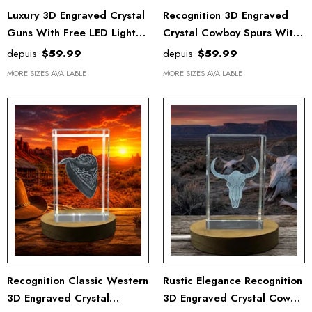
Luxury 3D Engraved Crystal
Recognition 3D Engraved
Guns With Free LED Light
Crystal Cowboy Spurs With
Base
LED Base - Wild West
depuis
$59.99
depuis
$59.99
Elegance
MORE SIZES AVAILABLE
MORE SIZES AVAILABLE
Recognition Classic Western
Rustic Elegance Recognition
3D Engraved Crystal
3D Engraved Crystal Cow