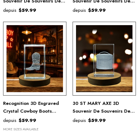
Souvenir De Souvenirs De
Souvenir De Souvenirs De
Cristal Gravé Gravé
Cristal Gravé Gravé
depuis
$59.99
depuis
$59.99
Recognition 3D Engraved
30 ST MARY AXE 3D
Crystal Cowboy Boots
Souvenir De Souvenirs De
Trophy Award - Premium
Cristal Gravé Gravé
depuis
$59.99
depuis
$59.99
Handcrafted Leather
MORE SIZES AVAILABLE
Collectible