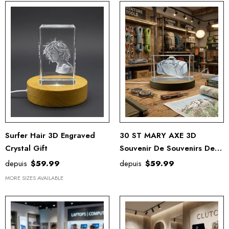
Surfer Hair 3D Engraved
30 ST MARY AXE 3D
Crystal Gift
Souvenir De Souvenirs De
Cristal Gravé Gravé
depuis
$59.99
depuis
$59.99
MORE SIZES AVAILABLE