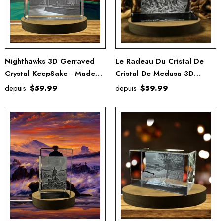
Nighthawks 3D Gerraved
Le Radeau Du Cristal De
Crystal KeepSake - Made
Cristal De Medusa 3D
Au Canada, Conception
Gravé De Cristal / Cadeau
depuis
$59.99
depuis
$59.99
Unique, Base LED Incluse
/ Décor / Collection /
Souvenir