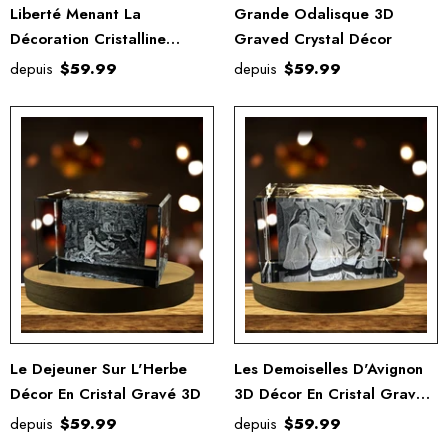
Liberté Menant La
Grande Odalisque 3D
Décoration Cristalline
Graved Crystal Décor
Gravée De Personnes 3D
depuis
$59.99
depuis
$59.99
Le Dejeuner Sur L'Herbe
Les Demoiselles D'Avignon
Décor En Cristal Gravé 3D
3D Décor En Cristal Gravé
En 3D
depuis
$59.99
depuis
$59.99