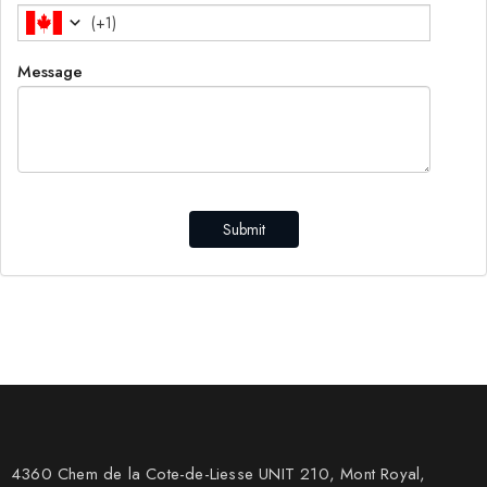
(
+1
)
Message
Submit
4360 Chem de la Cote-de-Liesse UNIT 210, Mont Royal,