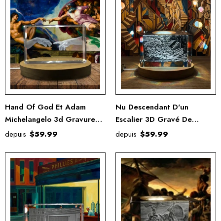
Hand Of God Et Adam
Nu Descendant D'un
Michelangelo 3d Gravure
Escalier 3D Gravé De
Crystal 3D Crystal Gravé
Cristal De Cristal Gravé /
depuis
$59.99
depuis
$59.99
Crystal / Gift / Decor /
Cadeau / Décor /
Collectible / Souvenir
Collection / Souvenir