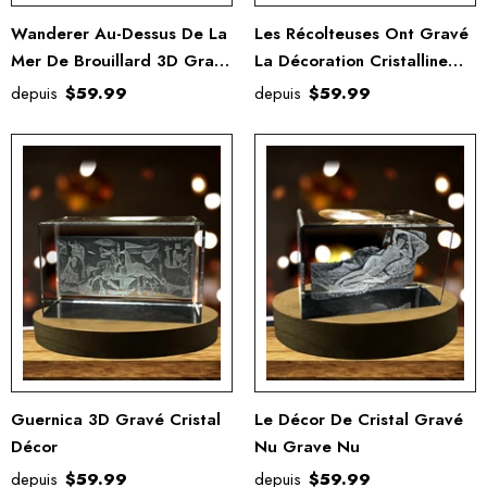
Wanderer Au-Dessus De La
Les Récolteuses Ont Gravé
Mer De Brouillard 3D Gravé
La Décoration Cristalline
Cristal Souvenir / Cadeau /
Gravée
depuis
$59.99
depuis
$59.99
Décor / Collection /
Souvenir
Guernica 3D Gravé Cristal
Le Décor De Cristal Gravé
Décor
Nu Grave Nu
depuis
$59.99
depuis
$59.99