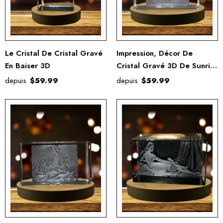
Le Cristal De Cristal Gravé
Impression, Décor De
En Baiser 3D
Cristal Gravé 3D De Sunrise
3D
depuis
$59.99
depuis
$59.99