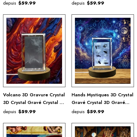
depuis
$59.99
depuis
$59.99
Volcano 3D Gravure Crystal
Hands Mystiques 3D Crystal
3D Crystal Gravé Crystal /
Gravé Crystal 3D Gravé
Cadeau / Décor /
Crystal KeepSake / Gift /
depuis
$59.99
depuis
$59.99
Collectible / Souvenir
Decor / Collectible /
Souvenir