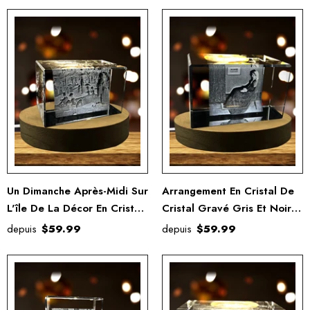
Un Dimanche Après-Midi Sur
Arrangement En Cristal De
L'île De La Décor En Cristal
Cristal Gravé Gris Et Noir
De La Grande Jatte 3D
3D
depuis
$59.99
depuis
$59.99