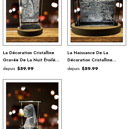
La Décoration Cristalline
La Naissance De La
Gravée De La Nuit Étoilée
Décoration Cristalline
3D
Gravée De Venus 3D
depuis
$59.99
depuis
$59.99