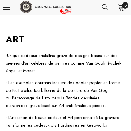
0
ART
•Unique
cadeaux cristallins
gravé de designs basés sur des
œuvres d'art célèbres de peintres comme
Van Gogh
,
Michel-
Ange
, et
Monet
.
• Les exemples courants incluent des papier papier en forme
de
Nuit étoilée
tourbillonne de la peinture de Van Gogh
ou
Personnage de Lucy
depuis
Bandes dessinées
d'arachides
gravé basé sur
Art emblématique
pièces.
• L'utilisation de beaux cristaux et
Art personnalisé
La gravure
transforme les cadeaux d'art ordinaires en
Keepworks