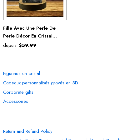
Fille Avec Une Perle De
Perle Décor En Cristal
Gravé 3D
depuis
$59.99
OUR COLLECTION
Figurines en cristal
Cadeaux personnalisés gravés en 3D
Corporate gifts
Accessoires
INFORMATION
Return and Refund Policy